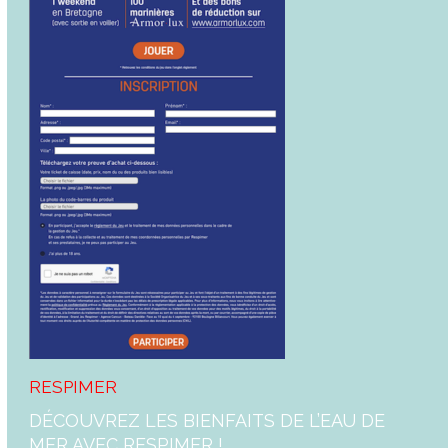
RESPIMER
DÉCOUVREZ LES BIENFAITS DE L’EAU DE
MER AVEC RESPIMER !