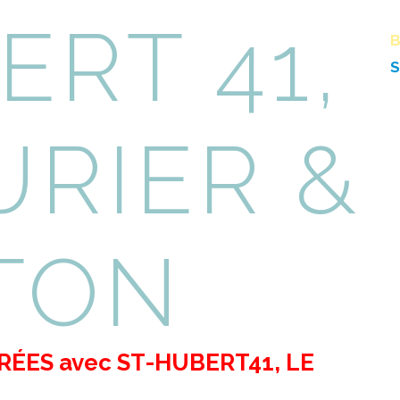
ERT 41,
S
URIER &
TON
ÉES avec ST-HUBERT41, LE