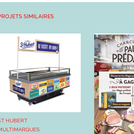
Projets similaires
ST HUBERT
MULTIMARQUES