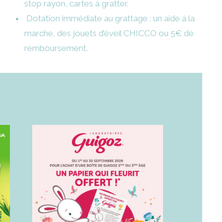
stop rayon, cartes à gratter.
Dotation immédiate au grattage : un aide à la
marche, des jouets d’éveil CHICCO ou 5€ de
remboursement.