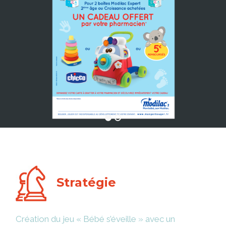
Stratégie
Création du jeu « Bébé s’éveille » avec un