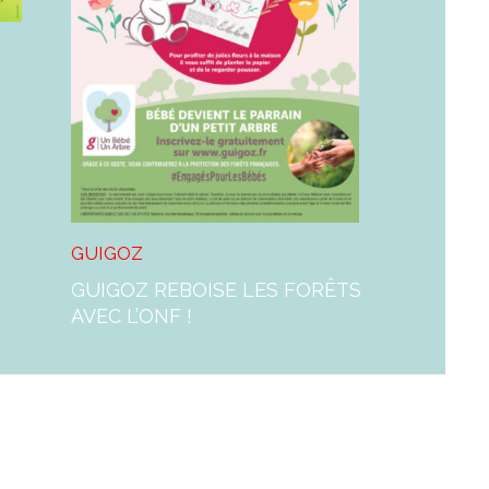
GUIGOZ
GUIGOZ REBOISE LES FORÊTS
AVEC L’ONF !