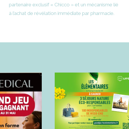
partenaire exclusif « Chicco » et un mécanisme lié
à l’achat de révélation immédiate par pharmacie.